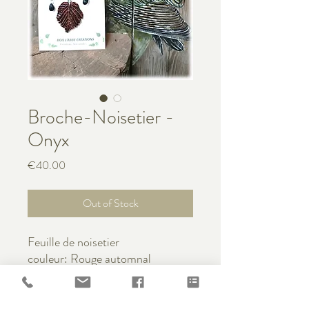
Broche-Noisetier -
Onyx
Price
€40.00
Out of Stock
Feuille de noisetier
couleur: Rouge automnal
Pierre gemme: Goutte d'ONYX
Broche métal argenté